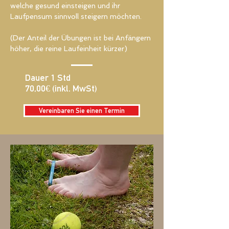
welche gesund einsteigen und ihr
Laufpensum sinnvoll steigern möchten.
(Der Anteil der Übungen ist bei Anfängern
höher, die reine Laufeinheit kürzer)
Dauer 1 Std
70,00€ (inkl. MwSt)
Vereinbaren Sie einen Termin