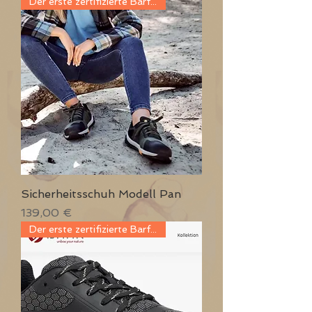
Der erste zertifizierte Barfuß
Sicherheitsschuh Modell Pan
Preis
139,00 €
Der erste zertifizierte Barfuß