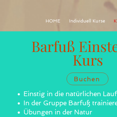
HOME
Individuell Kurse
K
Barfuß Einst
Kurs
Buchen
Einstig in die natürlichen La
In der Gruppe Barfuß trainier
Übungen in der Natur