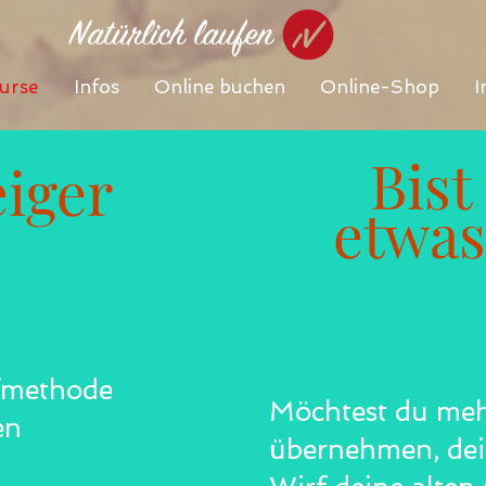
Natürlich laufen
urse
Infos
Online buchen
Online-Shop
I
Bist
eiger
etwas
ufmethode
Möchtest du meh
en
übernehmen, dei