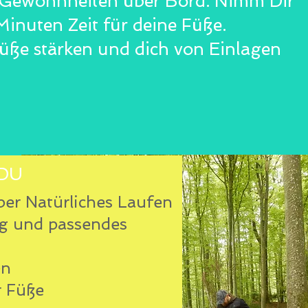
n Gewohnheiten über Bord. Nimm Dir
Minuten Zeit für deine Füße.
Füße stärken und dich von Einlagen
 DU
ber Natürliches Laufen
ag und passendes
en
r Füße