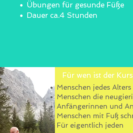
Übungen für gesunde Füße
Dauer ca.4 Stunden
Für wen ist der Kurs
Menschen jedes
Alters
Menschen die neugieri
Anfängerinnen und A
Menschen mit Fuß sch
Für eigentlich jeden