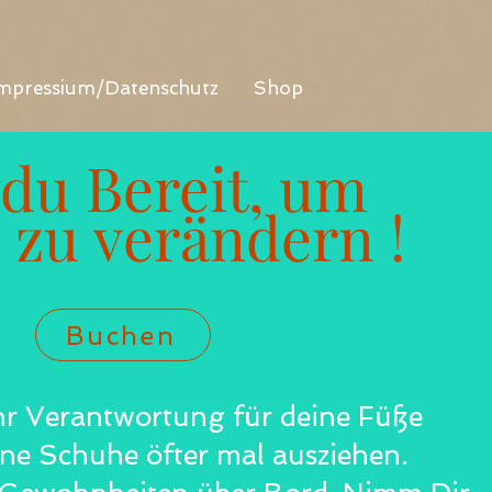
mpressium/Datenschutz
Shop
 du Bereit,
um
 zu verändern !
Buchen
r Verantwortung für deine Füße
ne Schuhe öfter mal ausziehen.