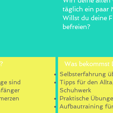
Wirf deine alte
täglich ein paar 
Willst du deine 
befreien?
?
Was bekommst
Selbsterfahrung ü
ge sind
Tipps für den Allt
nfänger
Schuhwerk
merzen
Praktische Übung
Aufbautraining fü