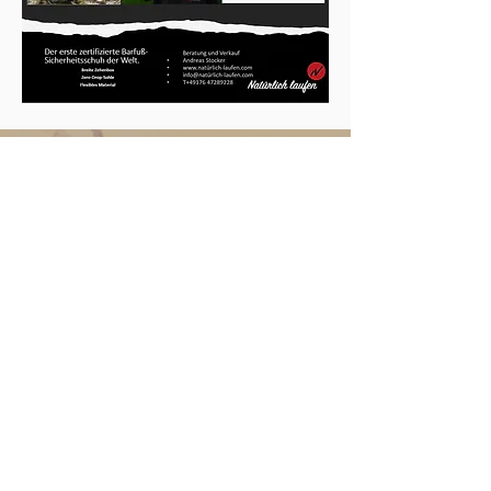
Natürlich laufen
Andreas Stocker
Dorfstrasse 51
88477 Hörenhausen
info@natürlich-laufen.com
phone:
073479290198