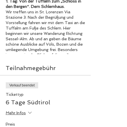
1. Tag: Von der Tuffalm zum „Schloss in
den Bergen“. Dem Schlernhaus.
Wir treffen uns in St. Lorenzen Via
Stazione 3. Nach der Begrüßung und
Vorstellung fahren wir mit dem Taxi an die
Tuffalm am Fuße des Schlern. Hier
beginnen wir unsere Wanderung Richtung
Sessel-Alm. Ab und an geben die Bäume
schöne Ausblicke auf Völs, Bozen und die
umliegende Umgebung frei. Besonders
imposant ist der Blick auf die steil
aufragenden, schroffen Felswände der
nahen
Hammerwand
. Über den Tuff-
Teilnahmegebühr
Putzer-Weg erreichen wir den
Schäufelesteig. Der Steig führt im steilen
Anstieg hinauf zu unserem ersten
Verkauf beendet
Etappenziel, dem „Schloss in den Bergen“,
das Schlernhaus auf 2.437 m. Unsere
Tickettyp
Kondition auf die erste Probe gestellt,
6 Tage Südtirol
lassen wir unseren ersten Wandertag auf
dem urigen Refugio gemütlich ausklingen.
Mehr Infos
Bergauf 1200 HM Bergab 20 HM Dauer
ca. 5-6h Halbpension
Preis
2. Tag: Vom Schlernhaus bis zur