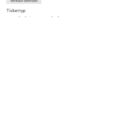
Verkauf beendet
Tickettyp
Barfuß im Barfüßer
Mehr Infos
Preis
49,00 €
MwSt inbegriffen
Diese Veranstaltung teilen